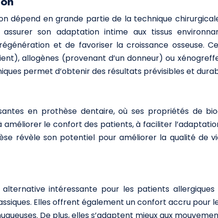
lon
lon dépend en grande partie de la technique chirurgical
ssurer son adaptation intime aux tissus environnants
e régénération et de favoriser la croissance osseuse.
tient), allogènes (provenant d’un donneur) ou xénogref
iques permet d’obtenir des résultats prévisibles et durab
santes en prothèse dentaire, où ses propriétés de bio
 améliorer le confort des patients, à faciliter l’adaptati
thèse révèle son potentiel pour améliorer la qualité de
 alternative intéressante pour les patients allergiqu
lassiques. Elles offrent également un confort accru pour l
muqueuses. De plus, elles s’adaptent mieux aux mouvements