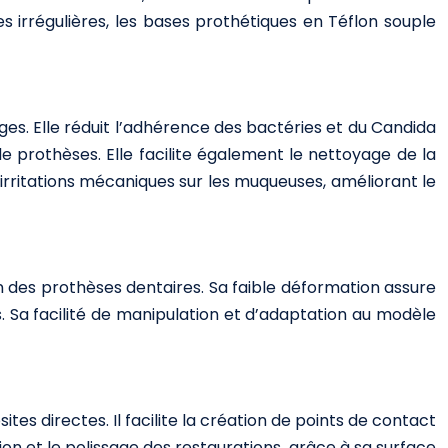
 irrégulières, les bases prothétiques en Téflon souple
es. Elle réduit l’adhérence des bactéries et du Candida
 prothèses. Elle facilite également le nettoyage de la
 irritations mécaniques sur les muqueuses, améliorant le
n des prothèses dentaires. Sa faible déformation assure
. Sa facilité de manipulation et d’adaptation au modèle
tes directes. Il facilite la création de points de contact
tion et le polissage des restaurations, grâce à sa surface