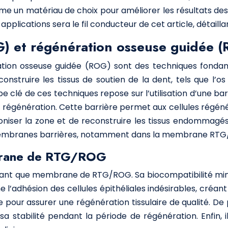
e un matériau de choix pour améliorer les résultats des t
applications sera le fil conducteur de cet article, détaill
TG) et régénération osseuse guidée 
ration osseuse guidée (ROG) sont des techniques fondam
onstruire les tissus de soutien de la dent, tels que l’os
e clé de ces techniques repose sur l’utilisation d’une ba
e régénération. Cette barrière permet aux cellules régéné
coloniser la zone et de reconstruire les tissus endommagés
s membranes barrières, notamment dans la membrane RT
mbrane de RTG/ROG
 tant que membrane de RTG/ROG. Sa biocompatibilité minim
l’adhésion des cellules épithéliales indésirables, créa
 pour assurer une régénération tissulaire de qualité. De p
a stabilité pendant la période de régénération. Enfin, i