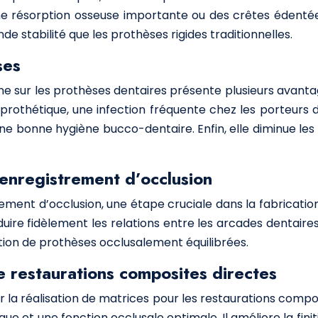
ne résorption osseuse importante ou des crêtes édentées
e stabilité que les prothèses rigides traditionnelles.
ses
e sur les prothèses dentaires présente plusieurs avantag
rothétique, une infection fréquente chez les porteurs de
une bonne hygiène bucco-dentaire. Enfin, elle diminue les
’enregistrement d’occlusion
ement d’occlusion, une étape cruciale dans la fabricatio
uire fidèlement les relations entre les arcades dentaires
isation de prothèses occlusalement équilibrées.
de restaurations composites directes
r la réalisation de matrices pour les restaurations composi
ue et une fonction occlusale optimale. Il améliore la fini