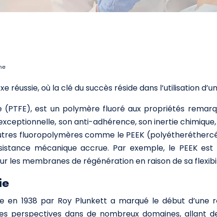
ne
réussie, où la clé du succès réside dans l’utilisation d’u
ne (PTFE), est un polymère fluoré aux propriétés remar
 exceptionnelle, son anti-adhérence, son inertie chimique,
utres fluoropolymères comme le PEEK (polyétheréthercéton
résistance mécanique accrue. Par exemple, le PEEK est
ur les membranes de régénération en raison de sa flexibi
ie
e en 1938 par Roy Plunkett a marqué le début d’une rév
lles perspectives dans de nombreux domaines, allant d