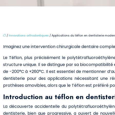
/
Innovations orthodontiques
/ Applications du téflon en dentisterie moder
Imaginez une intervention chirurgicale dentaire complexe 
Le Téflon, plus précisément le polytétrafluoroéthylè
structure unique. Il se distingue par sa biocompatibilité
de -200°C à +260°C. Il est essentiel de mentionner d’a
dentisterie pour des applications nécessitant une 
prothèses amovibles, alors que le Téflon est préféré po
Introduction au téflon en dentister
La découverte accidentelle du polytétrafluoroéthylèn
dentisterie, bien que progressive, a ouvert de nouve