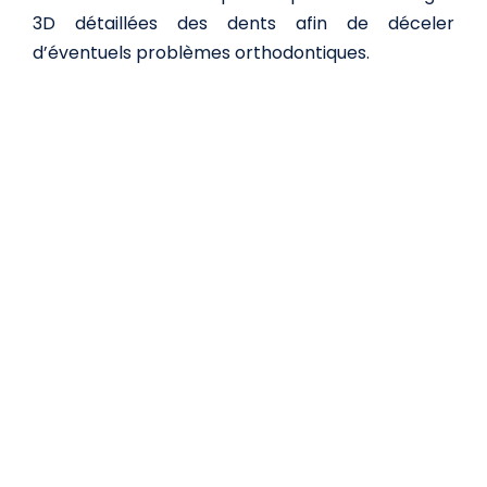
3D détaillées des dents afin de déceler
d’éventuels problèmes orthodontiques.
Technologie CAD/CAM
La technologie CAD/CAM pour créer une
prothèse dentaire, couronne dentaire, inlay-core
ou des implants dentaires sur-mesure.
Laser dentaire