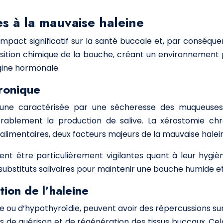
s à la mauvaise haleine
mpact significatif sur la santé buccale et, par conséque
sition chimique de la bouche, créant un environnement p
igine hormonale.
ronique
une caractérisée par une sécheresse des muqueuses,
dérablement la production de salive. La xérostomie chr
 alimentaires, deux facteurs majeurs de la mauvaise halei
nt être particulièrement vigilantes quant à leur hygi
 substituts salivaires pour maintenir une bouche humide et
ion de l’haleine
ie ou d’hypothyroïdie, peuvent avoir des répercussions sur l
 de guérison et de régénération des tissus buccaux. Cela