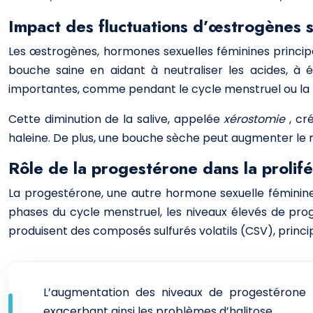
Impact des fluctuations d’œstrogènes su
Les œstrogènes, hormones sexuelles féminines principale
bouche saine en aidant à neutraliser les acides, à é
importantes, comme pendant le cycle menstruel ou la m
Cette diminution de la salive, appelée
xérostomie
, cr
haleine. De plus, une bouche sèche peut augmenter le ri
Rôle de la progestérone dans la prolif
La progestérone, une autre hormone sexuelle féminine
phases du cycle menstruel, les niveaux élevés de prog
produisent des composés sulfurés volatils (CSV), princi
L’augmentation des niveaux de progestérone p
exacerbant ainsi les problèmes d’halitose.