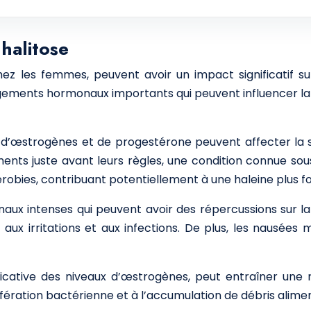
halitose
z les femmes, peuvent avoir un impact significatif sur 
ments hormonaux importants qui peuvent influencer la co
ux d’œstrogènes et de progestérone peuvent affecter l
ements juste avant leurs règles, une condition connue so
érobies, contribuant potentiellement à une haleine plus fo
ux intenses qui peuvent avoir des répercussions sur la
ux irritations et aux infections. De plus, les nausées 
icative des niveaux d’œstrogènes, peut entraîner une r
fération bactérienne et à l’accumulation de débris alimen