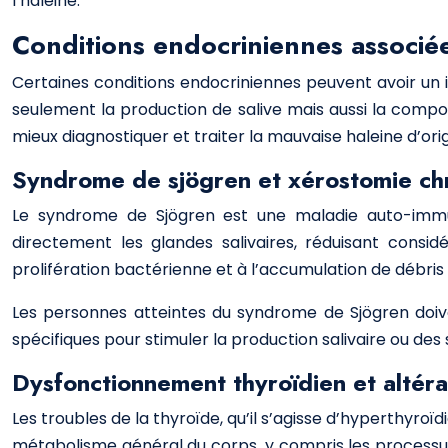
l’haleine.
Conditions endocriniennes associée
Certaines conditions endocriniennes peuvent avoir un i
seulement la production de salive mais aussi la compo
mieux diagnostiquer et traiter la mauvaise haleine d’or
Syndrome de sjögren et xérostomie ch
Le syndrome de Sjögren est une maladie auto-imm
directement les glandes salivaires, réduisant consi
prolifération bactérienne et à l’accumulation de débris
Les personnes atteintes du syndrome de Sjögren doive
spécifiques pour stimuler la production salivaire ou des
Dysfonctionnement thyroïdien et altérat
Les troubles de la thyroïde, qu’il s’agisse d’hyperthyroïd
métabolisme général du corps, y compris les processus