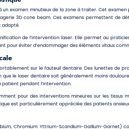
à un examen minutieux de la zone à traiter. Cet examen peu
 imagerie 3D cone beam. Ces examens permettent de déte
t adapté.
nification de l’intervention laser. Elle permet au praticie
tant pour éviter d’endommager des éléments vitaux comme
cale
onfortablement sur le fauteuil dentaire. Des lunettes de pr
en que le laser dentaire soit généralement moins doulour
 patient pendant l’intervention.
amment pour des interventions mineures sur les tissus m
tique est particulièrement appréciée des patients anxieux
Erbium, Chromium: Yttrium-Scandium-Gallium-Garnet) c