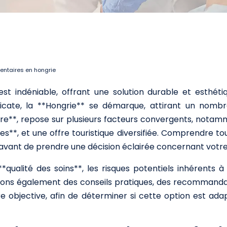
entaires en hongrie
 est indéniable, offrant une solution durable et esthé
élicate, la **Hongrie** se démarque, attirant un nomb
, repose sur plusieurs facteurs convergents, notammen
s**, et une offre touristique diversifiée. Comprendre to
el avant de prendre une décision éclairée concernant vot
ualité des soins**, les risques potentiels inhérents à t
irons également des conseils pratiques, des recommandati
e objective, afin de déterminer si cette option est ada