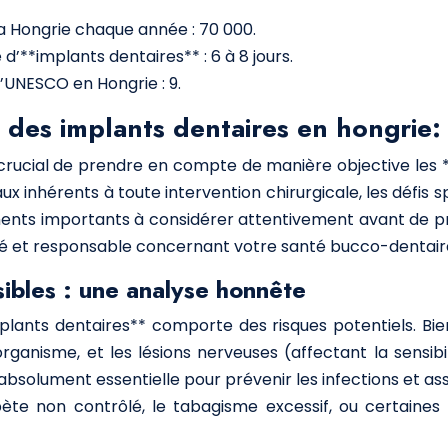
la Hongrie chaque année : 70 000.
’**implants dentaires** : 6 à 8 jours.
’UNESCO en Hongrie : 9.
s des implants dentaires en hongrie
crucial de prendre en compte de manière objective les **i
 inhérents à toute intervention chirurgicale, les défis sp
éments importants à considérer attentivement avant de p
airé et responsable concernant votre santé bucco-dentair
ibles : une analyse honnête
plants dentaires** comporte des risques potentiels. Bie
l’organisme, et les lésions nerveuses (affectant la sensib
bsolument essentielle pour prévenir les infections et as
iabète non contrôlé, le tabagisme excessif, ou certai