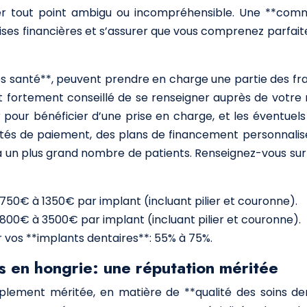
fier tout point ambigu ou incompréhensible. Une **comm
prises financières et s’assurer que vous comprenez parfai
 santé**, peuvent prendre en charge une partie des frais
st fortement conseillé de se renseigner auprès de votre
 pour bénéficier d’une prise en charge, et les éventu
lités de paiement, des plans de financement personnalis
s à un plus grand nombre de patients. Renseignez-vous sur
750€ à 1350€ par implant (incluant pilier et couronne).
1800€ à 3500€ par implant (incluant pilier et couronne).
r vos **implants dentaires**: 55% à 75%.
es en hongrie: une réputation méritée
plement méritée, en matière de **qualité des soins den