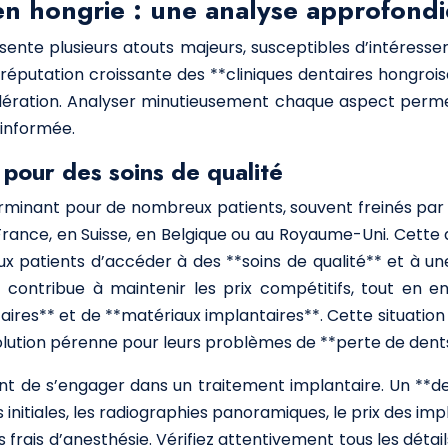
en hongrie : une analyse approfondi
nte plusieurs atouts majeurs, susceptibles d’intéresser 
 réputation croissante des **cliniques dentaires hongrois
dération. Analyser minutieusement chaque aspect perme
 informée.
 pour des soins de qualité
rminant pour de nombreux patients, souvent freinés par de
rance, en Suisse, en Belgique ou au Royaume-Uni. Cette 
x patients d’accéder à des **soins de qualité** et à une
* contribue à maintenir les prix compétitifs, tout en 
es** et de **matériaux implantaires**. Cette situation 
olution pérenne pour leurs problèmes de **perte de dent
 avant de s’engager dans un traitement implantaire. Un **
 initiales, les radiographies panoramiques, le prix des im
s frais d’anesthésie. Vérifiez attentivement tous les détai