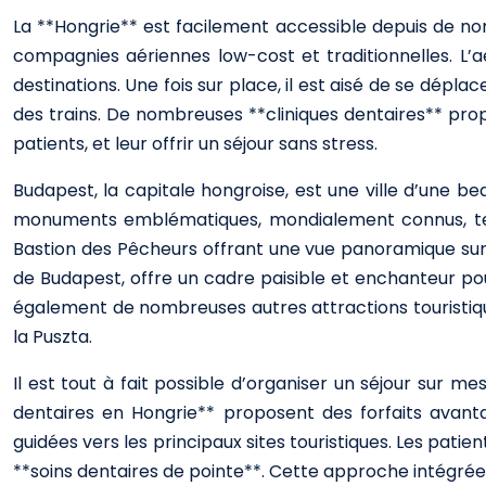
La **Hongrie** est facilement accessible depuis de no
compagnies aériennes low-cost et traditionnelles. L’
destinations. Une fois sur place, il est aisé de se d
des trains. De nombreuses **cliniques dentaires** propo
patients, et leur offrir un séjour sans stress.
Budapest, la capitale hongroise, est une ville d’une bea
monuments emblématiques, mondialement connus, tels 
Bastion des Pêcheurs offrant une vue panoramique sur la 
de Budapest, offre un cadre paisible et enchanteur pou
également de nombreuses autres attractions touristiques,
la Puszta.
Il est tout à fait possible d’organiser un séjour sur 
dentaires en Hongrie** proposent des forfaits avanta
guidées vers les principaux sites touristiques. Les patie
**soins dentaires de pointe**. Cette approche intégré