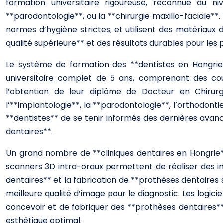
formation universitaire rigoureuse, reconnue au n
**parodontologie**, ou la **chirurgie maxillo-faciale**
normes d’hygiène strictes, et utilisent des matériaux 
qualité supérieure** et des résultats durables pour les p
Le système de formation des **dentistes en Hongrie*
universitaire complet de 5 ans, comprenant des cour
l’obtention de leur diplôme de Docteur en Chirurgie
l’**implantologie**, la **parodontologie**, l’orthodon
**dentistes** de se tenir informés des dernières avan
dentaires**.
Un grand nombre de **cliniques dentaires en Hongrie** 
scanners 3D intra-oraux permettent de réaliser des ima
dentaires** et la fabrication de **prothèses dentaires 
meilleure qualité d’image pour le diagnostic. Les logi
concevoir et de fabriquer des **prothèses dentaires**
esthétique optimal.