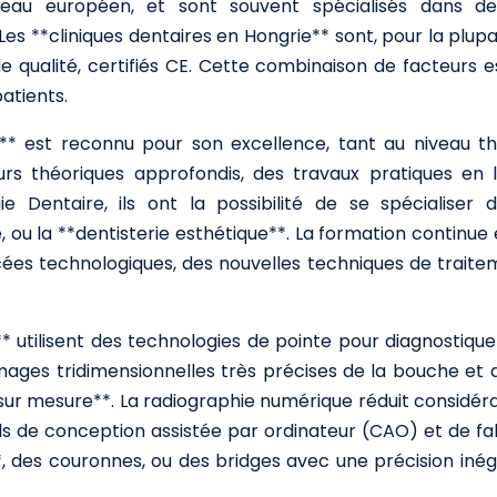
iveau européen, et sont souvent spécialisés dans des
. Les **cliniques dentaires en Hongrie** sont, pour la plu
de qualité, certifiés CE. Cette combinaison de facteurs e
atients.
* est reconnu pour son excellence, tant au niveau thé
s théoriques approfondis, des travaux pratiques en la
 Dentaire, ils ont la possibilité de se spécialiser 
tie, ou la **dentisterie esthétique**. La formation cont
cées technologiques, des nouvelles techniques de traitem
utilisent des technologies de pointe pour diagnostiquer
ges tridimensionnelles très précises de la bouche et des 
sur mesure**. La radiographie numérique réduit considéra
ciels de conception assistée par ordinateur (CAO) et de 
, des couronnes, ou des bridges avec une précision inéga