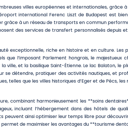
mbreuses villes européennes et internationales, grâce à 
aéroport international Ferenc Liszt de Budapest est bie
éplacer grâce à un réseau de transports en commun perfo
sent des services de transfert personnalisés depuis et ve
uté exceptionnelle, riche en histoire et en culture. Les 
que l’imposant Parlement hongrois, le majestueux châ
ville, et la basilique Saint-Étienne. Le lac Balaton, le 
r se détendre, pratiquer des activités nautiques, et pro
 telles que les villes historiques d’Eger et de Pécs, les
mesure, combinant harmonieusement les **soins dentaires**
geux, incluant l’hébergement dans des hôtels de qualité
nts peuvent ainsi optimiser leur temps libre pour découvri
e permet de maximiser les avantages du **tourisme dent