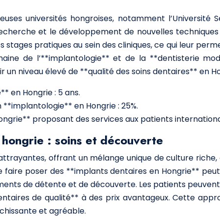
gieuses universités hongroises, notamment l’Université 
 recherche et le développement de nouvelles techniques 
des stages pratiques au sein des cliniques, ce qui leur per
aine de l’**implantologie** et de la **dentisterie mo
r un niveau élevé de **qualité des soins dentaires** en Ho
* en Hongrie : 5 ans.
 **implantologie** en Hongrie : 25%.
ngrie** proposant des services aux patients internationau
 hongrie : soins et découverte
 attrayantes, offrant un mélange unique de culture riche,
 se faire poser des **implants dentaires en Hongrie** pe
ents de détente et de découverte. Les patients peuvent ai
dentaires de qualité** à des prix avantageux. Cette ap
chissante et agréable.