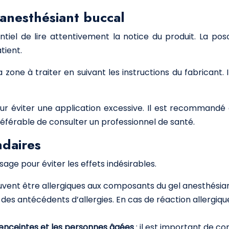
l anesthésiant buccal
sentiel de lire attentivement la notice du produit. La po
tient.
r la zone à traiter en suivant les instructions du fabricant
ur éviter une application excessive. Il est recommandé 
 préférable de consulter un professionnel de santé.
ndaires
age pour éviter les effets indésirables.
vent être allergiques aux composants du gel anesthésiant 
vez des antécédents d’allergies. En cas de réaction allergi
 enceintes et les personnes âgées
: il est important de co