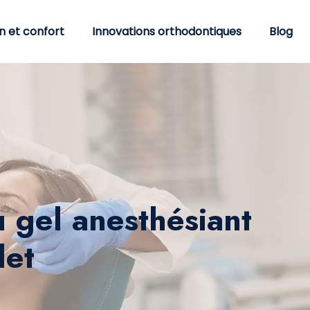
n et confort
Innovations orthodontiques
Blog
u gel anesthésiant
let