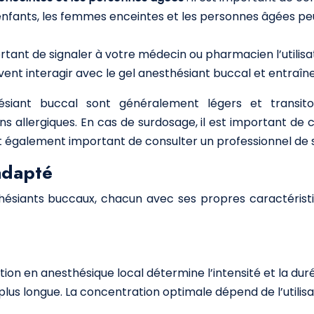
 enfants, les femmes enceintes et les personnes âgées peu
portant de signaler à votre médecin ou pharmacien l’utilis
 interagir avec le gel anesthésiant buccal et entraîner
ésiant buccal sont généralement légers et transitoi
ons allergiques. En cas de surdosage, il est important d
 est également important de consulter un professionnel de 
 adapté
siants buccaux, chacun avec ses propres caractéristiq
tion en anesthésique local détermine l’intensité et la dur
n plus longue. La concentration optimale dépend de l’utilis