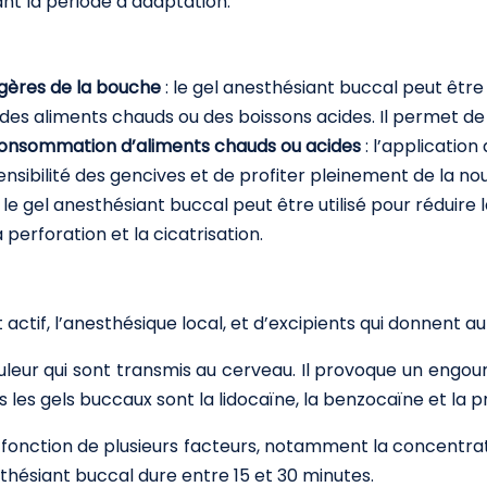
ant la période d’adaptation.
égères de la bouche
: le gel anesthésiant buccal peut être 
s aliments chauds ou des boissons acides. Il permet de rédu
la consommation d’aliments chauds ou acides
: l’applicatio
nsibilité des gencives et de profiter pleinement de la nou
: le gel anesthésiant buccal peut être utilisé pour réduire
perforation et la cicatrisation.
n
ctif, l’anesthésique local, et d’excipients qui donnent au 
uleur qui sont transmis au cerveau. Il provoque un engou
les gels buccaux sont la lidocaïne, la benzocaïne et la pr
 fonction de plusieurs facteurs, notamment la concentrati
esthésiant buccal dure entre 15 et 30 minutes.