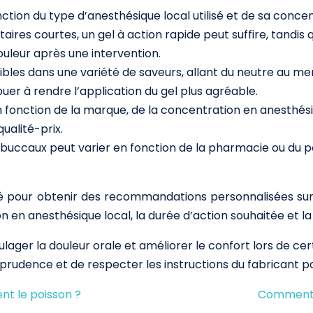
fonction du type d’anesthésique local utilisé et de sa conc
entaires courtes, un gel à action rapide peut suffire, tand
ouleur après une intervention.
bles dans une variété de saveurs, allant du neutre au ment
er à rendre l’application du gel plus agréable.
n fonction de la marque, de la concentration en anesthésiqu
ualité-prix.
s buccaux peut varier en fonction de la pharmacie ou du poin
té pour obtenir des recommandations personnalisées sur
ion en anesthésique local, la durée d’action souhaitée et 
oulager la douleur orale et améliorer le confort lors de c
 prudence et de respecter les instructions du fabricant pou
nt le poisson ?
Comment p