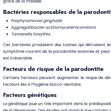
grave de la maladie.
Bactéries responsables de la parodonti
Porphyromonas gingivalis
Aggregatibacter actinomycetemcomitans
Tannerella forsythia
Ces bactéries produisent des toxines qui détruisent l
symptôme courant de la parodontite avancée et peut ent
est irréversible.
Facteurs de risque de la parodontite
Certains facteurs peuvent augmenter le risque de dév
facteurs liés à l’hygiène bucco-dentaire.
Facteurs génétiques
La génétique joue un rôle important dans la prédisposit
de la développer. Des études ont montré que certains 