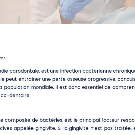
ions
ie parodontale, est une infection bactérienne chronique
e, elle peut entraîner une perte osseuse progressive, cond
la population mondiale. Il est donc essentiel de compren
cco-dentaire.
ible composée de bactéries, est le principal facteur res
ves appelée gingivite. Si la gingivite n’est pas traitée