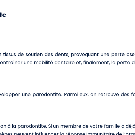
te
es tissus de soutien des dents, provoquant une perte oss
raîner une mobilité dentaire et, finalement, la perte de
elopper une parodontite. Parmi eux, on retrouve des f
ion à la parodontite. Si un membre de votre famille a déjà
gènes peuvent influencer la réponse immunitaire de l’org