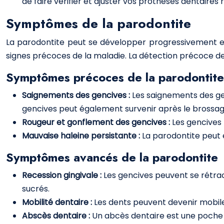
de faire vérifier et ajuster vos prothèses dentaires
Symptômes de la parodontite
La parodontite peut se développer progressivement et 
signes précoces de la maladie. La détection précoce de 
Symptômes précoces de la parodontite
Saignements des gencives :
Les saignements des gen
gencives peut également survenir après le brossage o
Rougeur et gonflement des gencives :
Les gencives 
Mauvaise haleine persistante :
La parodontite peut 
Symptômes avancés de la parodontite
Recession gingivale :
Les gencives peuvent se rétract
sucrés.
Mobilité dentaire :
Les dents peuvent devenir mobile
Abscès dentaire :
Un abcès dentaire est une poche d