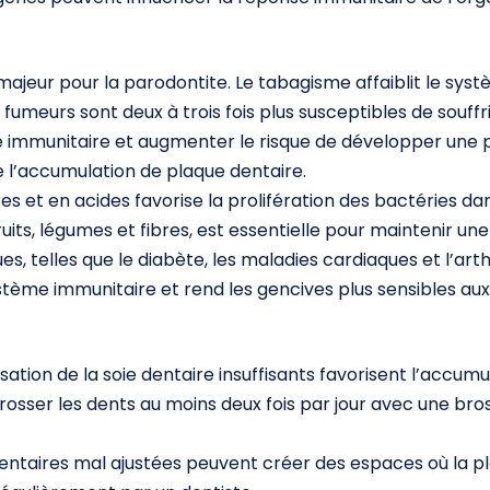
majeur pour la parodontite. Le tabagisme affaiblit le syst
 fumeurs sont deux à trois fois plus susceptibles de souff
me immunitaire et augmenter le risque de développer une 
e l’accumulation de plaque dentaire.
es et en acides favorise la prolifération des bactéries 
fruits, légumes et fibres, est essentielle pour maintenir 
s, telles que le diabète, les maladies cardiaques et l’ar
ystème immunitaire et rend les gencives plus sensibles au
isation de la soie dentaire insuffisants favorisent l’accu
rosser les dents au moins deux fois par jour avec une bros
ntaires mal ajustées peuvent créer des espaces où la pl