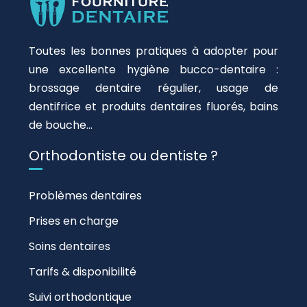
Toutes les bonnes pratiques à adopter pour
une excellente hygiène bucco-dentaire :
brossage dentaire régulier, usage de
dentifrice et produits dentaires fluorés, bains
de bouche…
Orthodontiste ou dentiste ?
Problèmes dentaires
Prises en charge
Soins dentaires
Tarifs & disponibilité
Suivi orthodontique