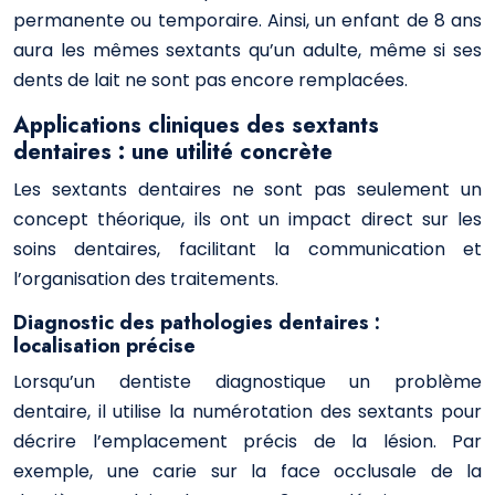
permanente ou temporaire. Ainsi, un enfant de 8 ans
aura les mêmes sextants qu’un adulte, même si ses
dents de lait ne sont pas encore remplacées.
Applications cliniques des sextants
dentaires : une utilité concrète
Les sextants dentaires ne sont pas seulement un
concept théorique, ils ont un impact direct sur les
soins dentaires, facilitant la communication et
l’organisation des traitements.
Diagnostic des pathologies dentaires :
localisation précise
Lorsqu’un dentiste diagnostique un problème
dentaire, il utilise la numérotation des sextants pour
décrire l’emplacement précis de la lésion. Par
exemple, une carie sur la face occlusale de la