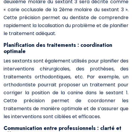
deuxième molaire du sextant 3 sera décrite comme
« carie occlusale de la 2ème molaire du sextant 3 ».
Cette précision permet au dentiste de comprendre
rapidement la localisation du problème et de planifier
le traitement adéquat.
Planification des traitements : coordination
optimale
Les sextants sont également utilisés pour planifier des
interventions chirurgicales, des prothèses, des
traitements orthodontiques, etc. Par exemple, un
orthodontiste pourrait proposer un traitement pour
corriger la position de la canine dans le sextant 1.
Cette précision permet de coordonner les
traitements de manière optimale et de s’assurer que
les interventions sont ciblées et efficaces.
Communication entre professionnels : clarté et