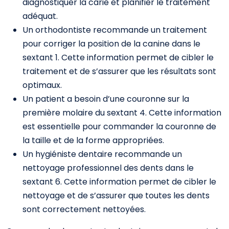
diagnostiquer la carie et planifier le traitement
adéquat.
Un orthodontiste recommande un traitement
pour corriger la position de la canine dans le
sextant 1. Cette information permet de cibler le
traitement et de s’assurer que les résultats sont
optimaux.
Un patient a besoin d’une couronne sur la
première molaire du sextant 4. Cette information
est essentielle pour commander la couronne de
la taille et de la forme appropriées.
Un hygiéniste dentaire recommande un
nettoyage professionnel des dents dans le
sextant 6. Cette information permet de cibler le
nettoyage et de s’assurer que toutes les dents
sont correctement nettoyées.