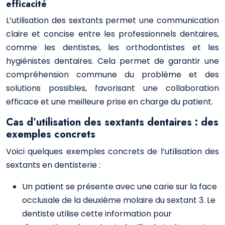
efficacité
L’utilisation des sextants permet une communication
claire et concise entre les professionnels dentaires,
comme les dentistes, les orthodontistes et les
hygiénistes dentaires. Cela permet de garantir une
compréhension commune du problème et des
solutions possibles, favorisant une collaboration
efficace et une meilleure prise en charge du patient.
Cas d’utilisation des sextants dentaires : des
exemples concrets
Voici quelques exemples concrets de l’utilisation des
sextants en dentisterie :
Un patient se présente avec une carie sur la face
occlusale de la deuxième molaire du sextant 3. Le
dentiste utilise cette information pour