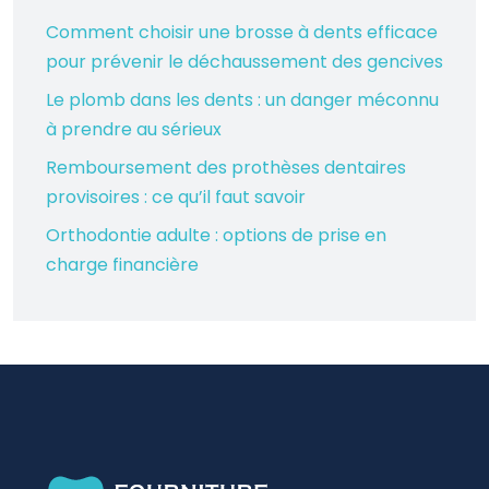
Comment choisir une brosse à dents efficace
pour prévenir le déchaussement des gencives
Le plomb dans les dents : un danger méconnu
à prendre au sérieux
Remboursement des prothèses dentaires
provisoires : ce qu’il faut savoir
Orthodontie adulte : options de prise en
charge financière