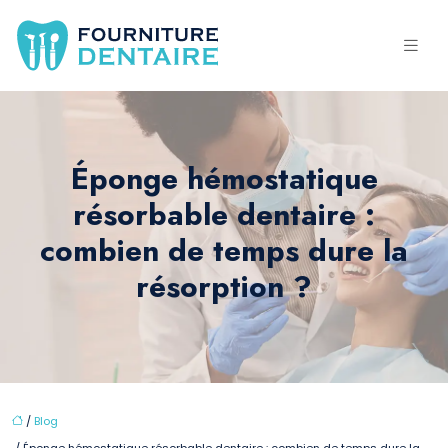
Éponge hémostatique
résorbable dentaire :
combien de temps dure la
résorption ?
/
Blog