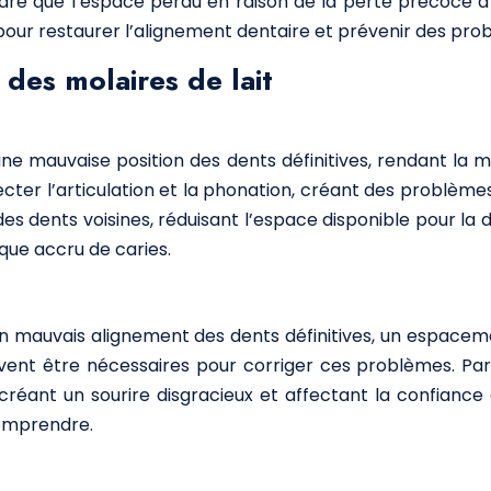
re que l’espace perdu en raison de la perte précoce d’
 pour restaurer l’alignement dentaire et prévenir des pro
des molaires de lait
e mauvaise position des dents définitives, rendant la ma
cter l’articulation et la phonation, créant des problèm
 des dents voisines, réduisant l’espace disponible pour la
sque accru de caries.
n mauvais alignement des dents définitives, un espaceme
ent être nécessaires pour corriger ces problèmes. Par
réant un sourire disgracieux et affectant la confiance 
comprendre.