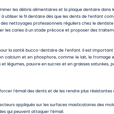
iminer les débris alimentaires et la plaque dentaire dans l
 utiliser le fil dentaire dès que les dents de l’enfant c
des nettoyages professionnels réguliers chez le dentiste 
r les caries à un stade précoce et proposer des traitemen
pour la santé bucco-dentaire de l’enfant. Il est importan
es en calcium et en phosphore, comme le lait, le fromage 
s et légumes, pauvre en sucres et en graisses saturées, p
orcer l’émail des dents et de les rendre plus résistantes 
teurs appliqués sur les surfaces masticatoires des molair
des qui peuvent attaquer l’émail.