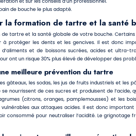
ration et sur les conseils d’un professionnel.
bain de bouche le plus adapté.
ur la formation de tartre et la santé
ion de tartre et la santé globale de votre bouche. Certain
r à protéger les dents et les gencives. Il est donc imp
n d’aliments et de boissons sucrées, acides et ultra-
r ont un risque 30% plus élevé de développer des problè
 une meilleure prévention du tartre
s gâteaux, les sodas, les jus de fruits industriels et les 
 nourrissent de ces sucres et produisent de l’acide, qu
es agrumes (citrons, oranges, pamplemousses) et les boi
 vulnérables aux attaques acides. Il est donc importan
voir consommé pour neutraliser l’acidité. Le grignotage f