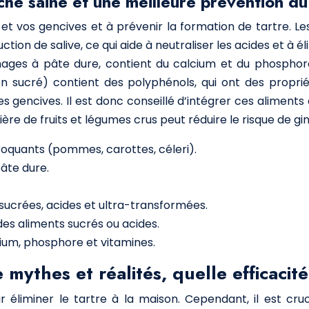
che saine et une meilleure prévention du
t vos gencives et à prévenir la formation de tartre. Le
tion de salive, ce qui aide à neutraliser les acides et à é
mages à pâte dure, contient du calcium et du phosphore
non sucré) contient des polyphénols, qui ont des propri
es gencives. Il est donc conseillé d’intégrer ces aliment
de fruits et légumes crus peut réduire le risque de ging
oquants (pommes, carottes, céleri).
âte dure.
sucrées, acides et ultra-transformées.
es aliments sucrés ou acides.
lcium, phosphore et vitamines.
ythes et réalités, quelle efficacité
iminer le tartre à la maison. Cependant, il est cruc