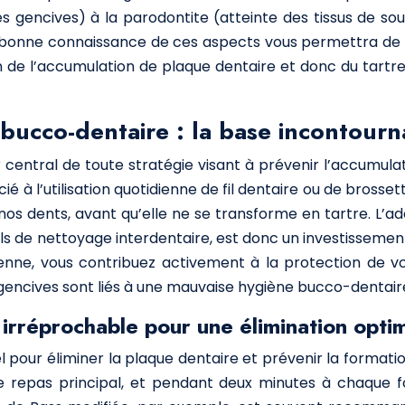
es gencives) à la parodontite (atteinte des tissus de s
Une bonne connaissance de ces aspects vous permettra d
n de l’accumulation de plaque dentaire et donc du tartre
 bucco-dentaire : la base incontourn
 central de toute stratégie visant à prévenir l’accumula
ié à l’utilisation quotidienne de fil dentaire ou de brosse
os dents, avant qu’elle ne se transforme en tartre. L’
ils de nettoyage interdentaire, est donc un investissemen
ienne, vous contribuez activement à la protection de 
 gencives sont liés à une mauvaise hygiène bucco-dentair
irréprochable pour une élimination optim
l pour éliminer la plaque dentaire et prévenir la format
e repas principal, et pendant deux minutes à chaque f