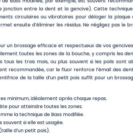
e de Bass modifiée, par exemple, est souvent recommand
de jonction entre la dent et la gencive). Cette techniqu
nts circulaires ou vibratoires pour déloger la plaque d
et ensuite d’éliminer les résidus. Ne négligez pas le 
ur un brossage efficace et respectueux de vos gencives.
ilement toutes les zones de la bouche, y compris les dents 
ous les trois mois, ou plus souvent si les poils sont
lement recommandée, car le fluor renforce l’émail des dent
tifrice de la taille d’un petit pois suffit pour un brossag
nutes minimum, idéalement après chaque repas.
ête pour atteindre toutes les zones.
mme la technique de Bass modifiée.
 souvent si elle est usagée.
taille d’un petit pois).