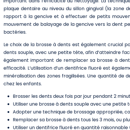
important dans l’efficacité du nettoyage. La techniqu
plaque dentaire au niveau du sillon gingival (la zone 
rapport à la gencive et à effectuer de petits mouveme
mouvement de balayage de la gencive vers la dent perm
bactéries.
Le choix de la brosse à dents est également crucial po
dents souple, avec une petite tête, afin d’atteindre fac
également important de remplacer sa brosse à dents t
efficacité. L’utilisation d’un dentifrice fluoré est éga
minéralisation des zones fragilisées. Une quantité de den
chez les enfants.
Brosser les dents deux fois par jour pendant 2 mi
Utiliser une brosse à dents souple avec une petite t
Adopter une technique de brossage appropriée, co
Remplacer sa brosse à dents tous les 3 mois, ou plus
Utiliser un dentifrice fluoré en quantité raisonnable (