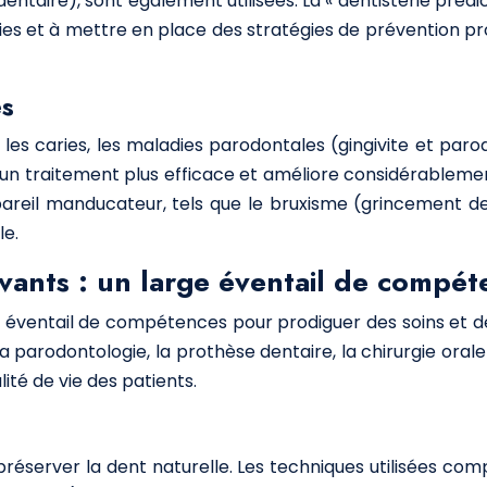
 dentaire), sont également utilisées. La « dentisterie préd
es et à mettre en place des stratégies de prévention pro
es
les caries, les maladies parodontales (gingivite et paro
n traitement plus efficace et améliore considérablement 
pareil manducateur, tels que le bruxisme (grincement d
le.
ovants : un large éventail de compét
ge éventail de compétences pour prodiguer des soins et 
arodontologie, la prothèse dentaire, la chirurgie orale et
ité de vie des patients.
à préserver la dent naturelle. Les techniques utilisées c