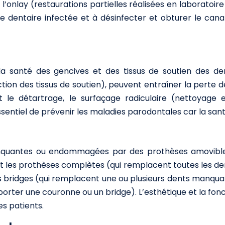
 l’onlay (restaurations partielles réalisées en laboratoire
e dentaire infectée et à désinfecter et obturer le canal 
 la santé des gencives et des tissus de soutien des den
on des tissus de soutien), peuvent entraîner la perte des
e détartrage, le surfaçage radiculaire (nettoyage e
essentiel de prévenir les maladies parodontales car la san
anquantes ou endommagées par des prothèses amovibles
et les prothèses complètes (qui remplacent toutes les de
ridges (qui remplacent une ou plusieurs dents manquante
upporter une couronne ou un bridge). L’esthétique et la f
s patients.