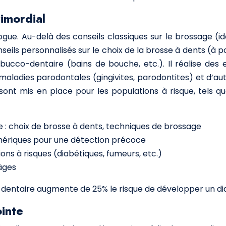
rimordial
e. Au-delà des conseils classiques sur le brossage (idéale
conseils personnalisés sur le choix de la brosse à dents (
ucco-dentaire (bains de bouche, etc.). Il réalise des e
aladies parodontales (gingivites, parodontites) et d’autr
nt mis en place pour les populations à risque, tels que
e : choix de brosse à dents, techniques de brossage
umériques pour une détection précoce
ns à risques (diabétiques, fumeurs, etc.)
âges
dentaire augmente de 25% le risque de développer un di
ointe