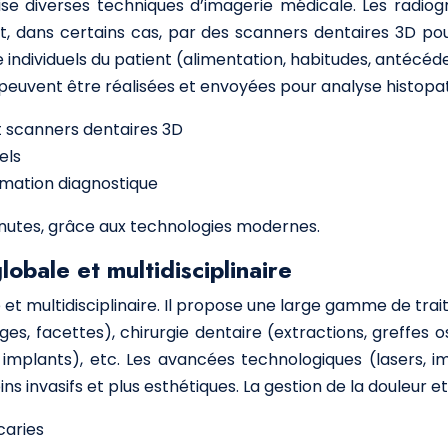
ilise diverses techniques d’imagerie médicale. Les radi
dans certains cas, par des scanners dentaires 3D pour u
e individuels du patient (alimentation, habitudes, antécéde
 peuvent être réalisées et envoyées pour analyse histopat
 scanners dentaires 3D
els
rmation diagnostique
nutes, grâce aux technologies modernes.
obale et multidisciplinaire
t multidisciplinaire. Il propose une large gamme de trai
es, facettes), chirurgie dentaire (extractions, greffes o
ur implants), etc. Les avancées technologiques (lasers,
invasifs et plus esthétiques. La gestion de la douleur et 
caries