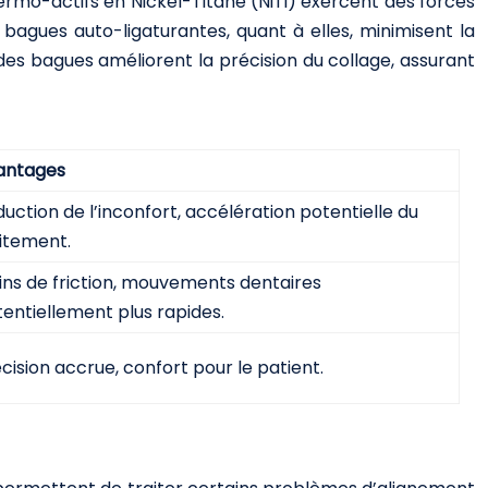
hermo-actifs en Nickel-Titane (NiTi) exercent des forces
 bagues auto-ligaturantes, quant à elles, minimisent la
des bagues améliorent la précision du collage, assurant
antages
uction de l’inconfort, accélération potentielle du
itement.
ns de friction, mouvements dentaires
entiellement plus rapides.
cision accrue, confort pour le patient.