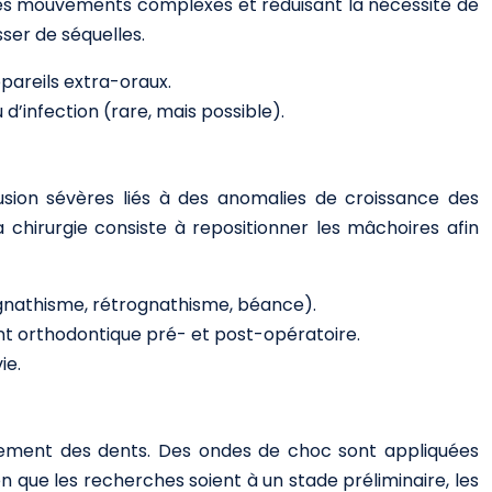
t les mouvements complexes et réduisant la nécessité de
sser de séquelles.
areils extra-oraux.
d’infection (rare, mais possible).
lusion sévères liés à des anomalies de croissance des
chirurgie consiste à repositionner les mâchoires afin
gnathisme, rétrognathisme, béance).
nt orthodontique pré- et post-opératoire.
ie.
cement des dents. Des ondes de choc sont appliquées
n que les recherches soient à un stade préliminaire, les