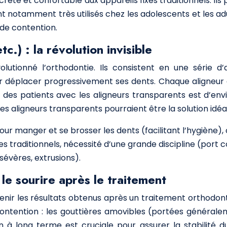
scrète et confortable aux appareils fixes traditionnels. I
t notamment très utilisés chez les adolescents et les adu
 de contention.
c.) : la révolution invisible
évolutionné l’orthodontie. Ils consistent en une série d
r déplacer progressivement ses dents. Chaque aligneur
n des patients avec les aligneurs transparents est d’env
Les aligneurs transparents pourraient être la solution idéa
ur manger et se brosser les dents (facilitant l’hygiène),
es traditionnels, nécessité d’une grande discipline (port 
sévères, extrusions).
 le sourire après le traitement
enir les résultats obtenus après un traitement orthodonti
 contention : les gouttières amovibles (portées généralem
on à long terme est cruciale pour assurer la stabilité 