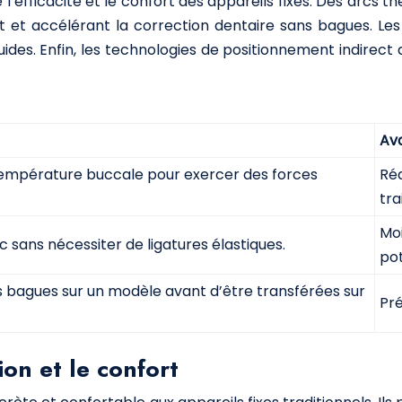
’efficacité et le confort des appareils fixes. Des arcs t
rt et accélérant la correction dentaire sans bagues. Les
ides. Enfin, les technologies de positionnement indirect 
Av
 température buccale pour exercer des forces
Réd
tra
Moi
rc sans nécessiter de ligatures élastiques.
pot
 bagues sur un modèle avant d’être transférées sur
Pré
ion et le confort