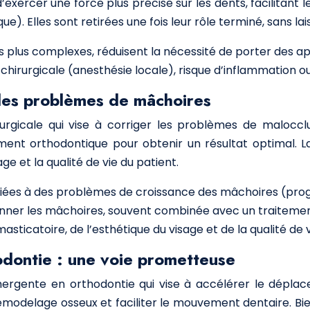
exercer une force plus précise sur les dents, facilitan
. Elles sont retirées une fois leur rôle terminé, sans lai
lus complexes, réduisent la nécessité de porter des app
chirurgicale (anesthésie locale), risque d’inflammation ou 
 les problèmes de mâchoires
rurgicale qui vise à corriger les problèmes de malocc
ent orthodontique pour obtenir un résultat optimal. La 
ge et la qualité de vie du patient.
liées à des problèmes de croissance des mâchoires (pro
ionner les mâchoires, souvent combinée avec un traiteme
asticatoire, de l’esthétique du visage et de la qualité de v
odontie : une voie prometteuse
ergente en orthodontie qui vise à accélérer le dépla
emodelage osseux et faciliter le mouvement dentaire. Bie