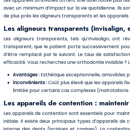
Les appareils amovibles offrent une alternative plus di
avec un minimum d’impact sur la vie quotidienne. Ils son
de plus près les aligneurs transparents et les appareils
Les aligneurs transparents (invisalign, et
Les aligneurs transparents, tels qu’Invisalign, ont r
transparent, que le patient porte successivement pou
d’être remplacé par le suivant. Le taux de satisfactio
efficacité. Vous recherchez une orthodontie invisible ? 
Avantages :
Esthétique exceptionnelle, amovibles po
Inconvénients :
Coût plus élevé que les appareils fix
limitée pour certains cas complexes (malrotations 
Les appareils de contention : maintenir
Les appareils de contention sont essentiels pour maint
initiale. Il existe deux principaux types d’appareils de
interne des dents (incisives et canines). La contenti