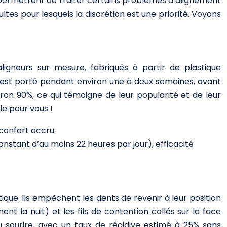
ls permettent de traiter certains problèmes d’alignement
ltes pour lesquels la discrétion est une priorité. Voyons
’aligneurs sur mesure, fabriqués à partir de plastique
 est porté pendant environ une à deux semaines, avant
iron 90%, ce qui témoigne de leur popularité et de leur
le pour vous !
 confort accru.
constant d’au moins 22 heures par jour), efficacité
que. Ils empêchent les dents de revenir à leur position
ent la nuit) et les fils de contention collés sur la face
du sourire, avec un taux de récidive estimé à 25% sans