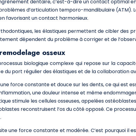
grènement dentaire, c’est-à-dire un contact optimal entre
 problèmes d’articulation temporo-mandibulaire (ATM). Le
 en favorisant un contact harmonieux.
 orthodontiques, les élastiques permettent de cibler des p
raitement dépendent du problème à corriger et de l’obser
e remodelage osseux
rocessus biologique complexe qui repose sur la capacit
 port régulier des élastiques et de la collaboration ave
 une force constante et douce sur les dents, ce qui est 
 inflammation, une douleur intense et même endommager 
tique stimule les cellules osseuses, appelées ostéoblastes
éoblastes reconstruisent l’os du côté opposé. Ce process
.
e une force constante et modérée. C’est pourquoi il est e