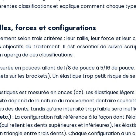
érentes classifications et explique comment chaque type 
les, forces et configurations
ment selon trois critères : leur taille, leur force et leur
 objectifs du traitement. Il est essentiel de suivre scr
un aperçu de ces classifications :
esurée en pouces, allant de 1/8 de pouce à 5/16 de pouce. 
hets sur les brackets). Un élastique trop petit risque de 
astiques est mesurée en onces (oz). Les élastiques légers
’intensité dépend de la nature du mouvement dentaire souha
es dents, tandis qu’une intensité trop faible sera ineff
etc.) :
La configuration fait référence à la façon dont l’él
qui relient les dents supérieures et inférieures), les élas
un triangle entre trois dents). Chaque configuration a un o