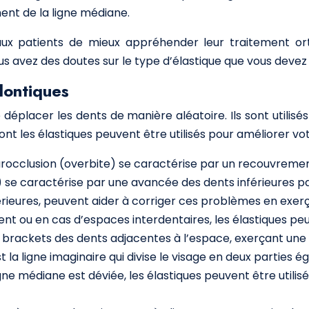
ment de la ligne médiane.
aux patients de mieux appréhender leur traitement or
s avez des doutes sur le type d’élastique que vous devez u
dontiques
déplacer les dents de manière aléatoire. Ils sont utilis
nt les élastiques peuvent être utilisés pour améliorer votr
urocclusion (overbite) se caractérise par un recouvremen
e) se caractérise par une avancée des dents inférieures p
férieures, peuvent aider à corriger ces problèmes en exerç
ent ou en cas d’espaces interdentaires, les élastiques pe
x brackets des dents adjacentes à l’espace, exerçant une
 la ligne imaginaire qui divise le visage en deux parties é
ligne médiane est déviée, les élastiques peuvent être utili